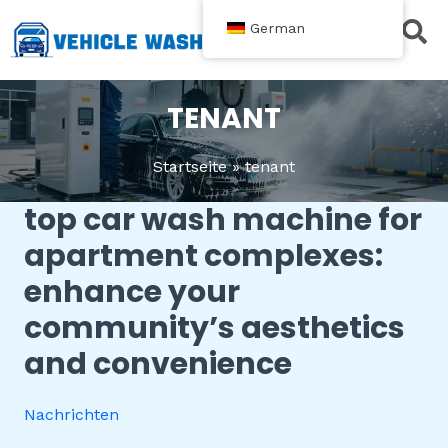
Zum
German
Inhalt
springen
TENANT
Startseite
tenant
top car wash machine for
Top
Car
apartment complexes:
Wash
enhance your
Machine
for
community’s aesthetics
Apartment
and convenience
Complexes:
Enhance
Your
Nachrichten
Community’s